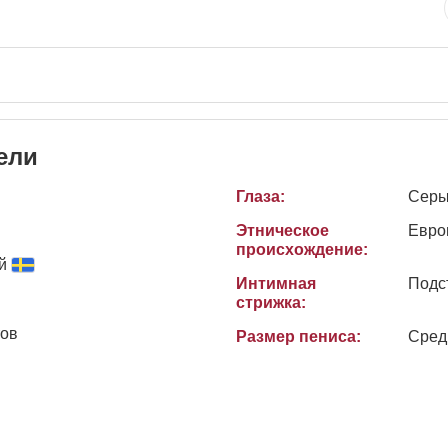
ели
Глаза:
Сер
Этническое
Евро
происхождение:
й
Интимная
Подс
стрижка:
тов
Размер пениса:
Сред