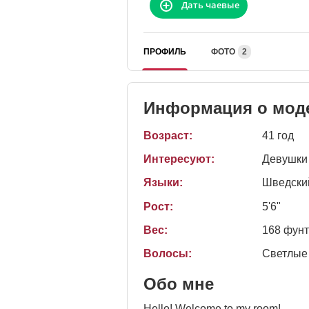
Дать чаевые
ПРОФИЛЬ
ФОТО
2
Информация о мод
Возраст:
41 год
Интересуют:
Девушки
Языки:
Шведски
Рост:
5'6"
Вес:
168 фун
Волосы:
Светлые
Обо мне
Hello! Welcome to my room!