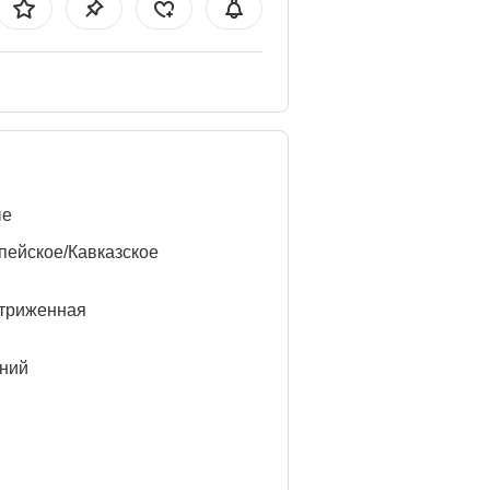
ые
пейское/Кавказское
триженная
ний